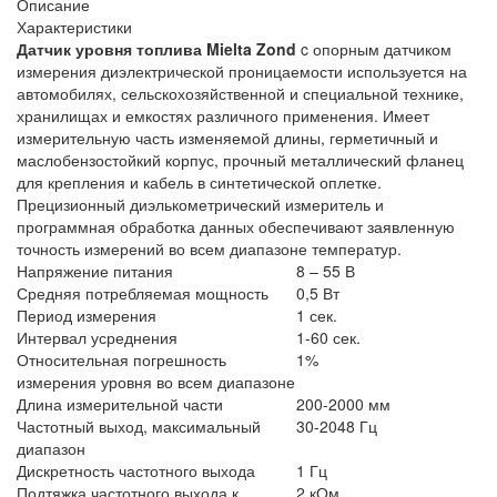
Описание
Характеристики
Датчик уровня топлива Mielta Zond
c опорным датчиком
измерения диэлектрической проницаемости используется на
автомобилях, сельскохозяйственной и специальной технике,
хранилищах и емкостях различного применения. Имеет
измерительную часть изменяемой длины, герметичный и
маслобензостойкий корпус, прочный металлический фланец
для крепления и кабель в синтетической оплетке.
Прецизионный диэлькометрический измеритель и
программная обработка данных обеспечивают заявленную
точность измерений во всем диапазоне температур.
Напряжение питания
8 – 55 В
Средняя потребляемая мощность
0,5 Вт
Период измерения
1 сек.
Интервал усреднения
1-60 сек.
Относительная погрешность
1%
измерения уровня во всем диапазоне
Длина измерительной части
200-2000 мм
Частотный выход, максимальный
30-2048 Гц
диапазон
Дискретность частотного выхода
1 Гц
Подтяжка частотного выхода к
2 кОм